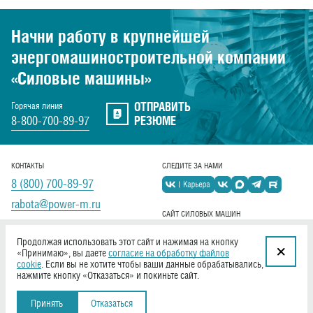
Начни работу в крупнейшей
энергомашиностроительной
компании
«Силовые машины»
ОТПРАВИТЬ
Горячая линия
8-800-700-89-97
РЕЗЮМЕ
КОНТАКТЫ
СЛЕДИТЕ ЗА НАМИ
8 (800) 700-89-97
rabota@power-m.ru
САЙТ СИЛОВЫХ МАШИН
power-m.ru
Продолжая использовать этот сайт и нажимая на кнопку
«Принимаю», вы даете
согласие на обработку файлов
cookie
. Если вы не хотите чтобы ваши данные обрабатывались,
нажмите кнопку «Отказаться» и покиньте сайт.
Создание сайта «
Софтмажор
»
© 2026,
Принять
Отказаться
«Силовые машины»