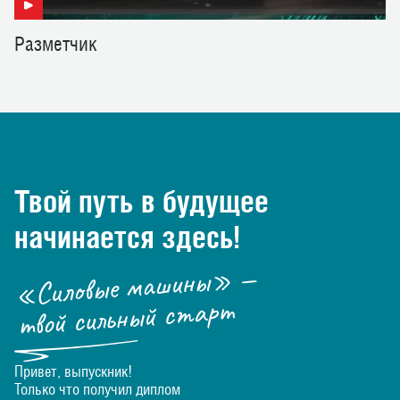
Р
а
з
м
е
т
ч
и
к
Твой путь
в будущее
начинается
здесь!
Привет, выпускник!
Только что получил диплом