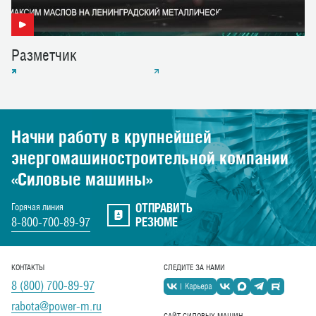
Р
а
з
м
е
т
ч
и
к
Начни работу в крупнейшей
энергомашиностроительной
компании
«Силовые машины»
ОТПРАВИТЬ
Горячая линия
8-800-700-89-97
РЕЗЮМЕ
КОНТАКТЫ
СЛЕДИТЕ ЗА НАМИ
8 (800) 700-89-97
rabota@power-m.ru