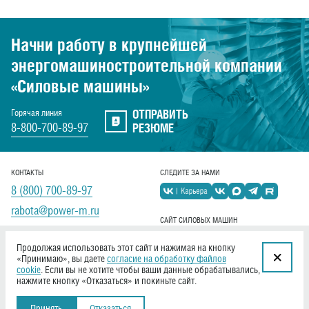
Начни работу в крупнейшей
энергомашиностроительной
компании
«Силовые машины»
ОТПРАВИТЬ
Горячая линия
8-800-700-89-97
РЕЗЮМЕ
КОНТАКТЫ
СЛЕДИТЕ ЗА НАМИ
8 (800) 700-89-97
rabota@power-m.ru
САЙТ СИЛОВЫХ МАШИН
power-m.ru
Продолжая использовать этот сайт и нажимая на кнопку
«Принимаю», вы даете
согласие на обработку файлов
cookie
. Если вы не хотите чтобы ваши данные обрабатывались,
нажмите кнопку «Отказаться» и покиньте сайт.
Создание сайта «
Софтмажор
»
© 2026,
Принять
Отказаться