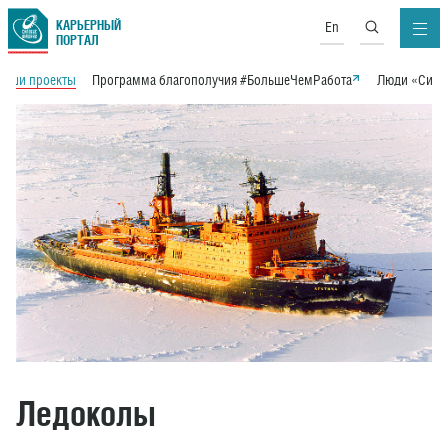
КАРЬЕРНЫЙ
En
ПОРТАЛ
Наши проекты
Программа благополучия #БольшеЧемРабота
Люди «Сило
Ледоколы