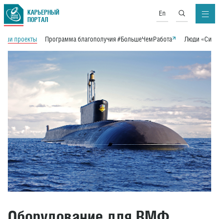
КАРЬЕРНЫЙ
En
ПОРТАЛ
Наши проекты
Программа благополучия #БольшеЧемРабота
Люди «Сило
Оборудование для ВМФ