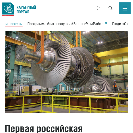
КАРЬЕРНЫЙ
En
ПОРТАЛ
Наши проекты
Программа благополучия #БольшеЧемРабота
Люди «Сило
Первая российская