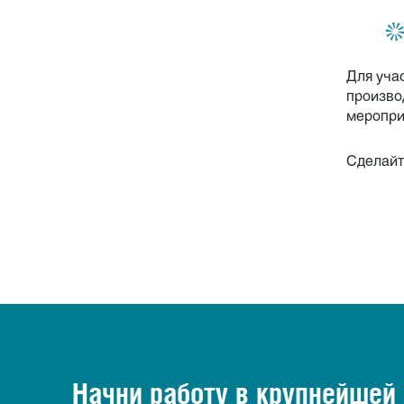
Для уча
произво
меропри
Сделайт
Начни работу в крупнейшей