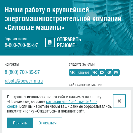
Начни работу в крупнейшей
энергомашиностроительной
компании
«Силовые машины»
ОТПРАВИТЬ
Горячая линия
8-800-700-89-97
РЕЗЮМЕ
КОНТАКТЫ
СЛЕДИТЕ ЗА НАМИ
8 (800) 700-89-97
rabota@power-m.ru
САЙТ СИЛОВЫХ МАШИН
power-m.ru
Продолжая использовать этот сайт и нажимая на кнопку
«Принимаю», вы даете
согласие на обработку файлов
cookie
. Если вы не хотите чтобы ваши данные обрабатывались,
нажмите кнопку «Отказаться» и покиньте сайт.
Создание сайта «
Софтмажор
»
© 2026,
Принять
Отказаться
«Силовые машины»
Политика конфиденциальности