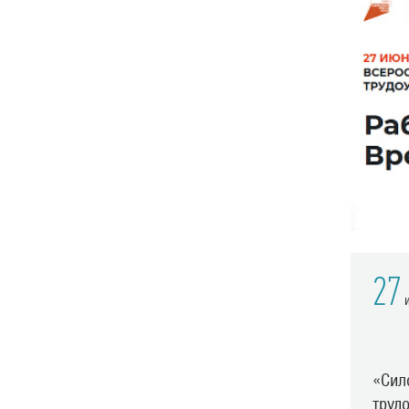
27
и
«Сил
труд