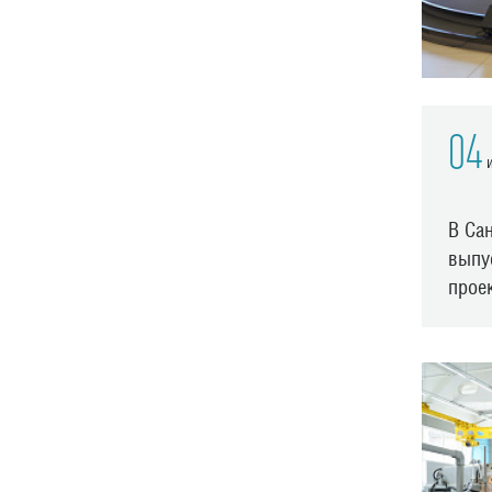
04
и
В Са
выпу
прое