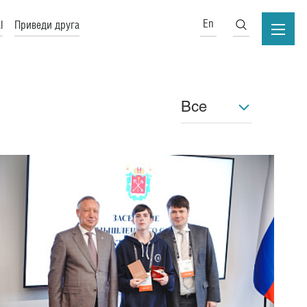
En
l
Приведи друга
Все