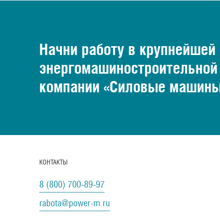
Начни работу в крупнейшей
энергомашиностроительной
компании «Силовые машин
КОНТАКТЫ
8 (800) 700-89-97
rabota@power-m.ru