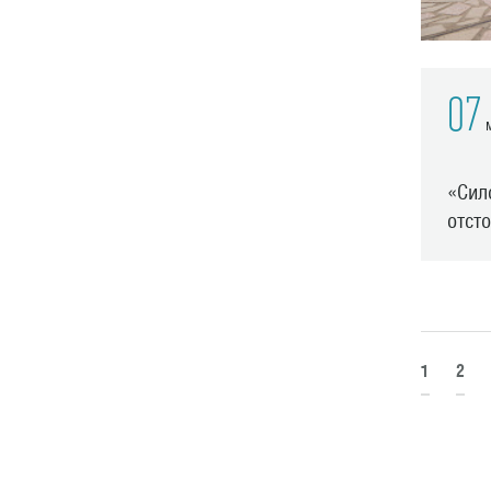
07
м
«Сил
отст
1
2