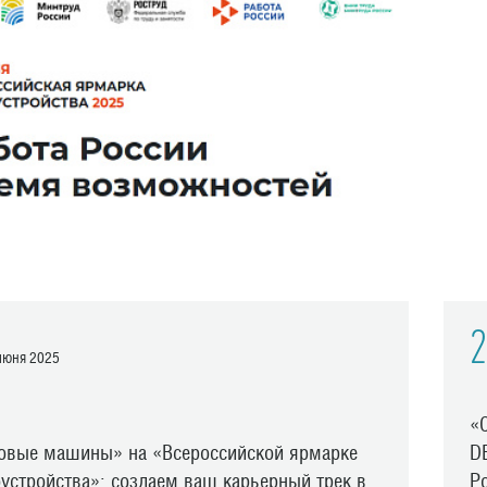
2
юня 2025
«
овые машины» на «Всероссийской ярмарке
D
оустройства»: создаем ваш карьерный трек в
Р