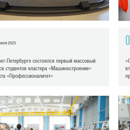
0
юля 2025
нкт-Петербурге состоялся первый массовый
«
ск студентов кластера «Машиностроение»
в
кта «Профессионалитет»
п