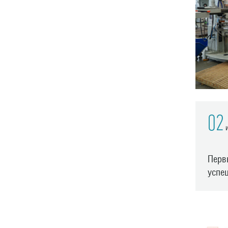
02
и
Перв
успе