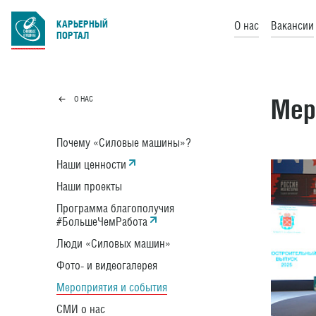
КАРЬЕРНЫЙ
О нас
Вакансии
ПОРТАЛ
Мер
О НАС
Почему «Силовые машины»?
Наши ценности
Наши проекты
Программа благополучия
#БольшеЧемРабота
Люди «Силовых машин»
Фото- и видеогалерея
Мероприятия и события
СМИ о нас