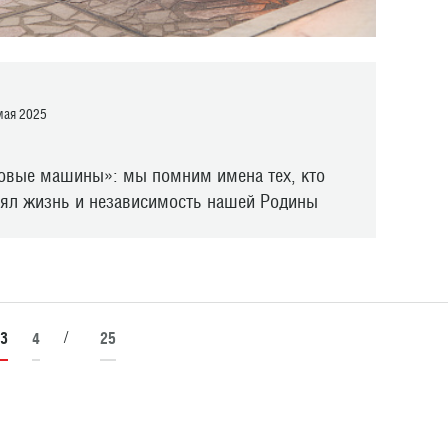
ая 2025
овые машины»: мы помним имена тех, кто
оял жизнь и независимость нашей Родины
/
3
4
25