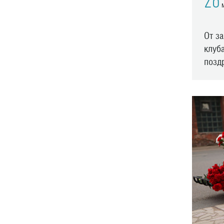
26
м
От з
клуб
позд